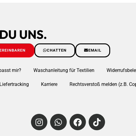
 DU UNS.
EREINBAREN
CHATTEN
EMAIL
passt mir?
Waschanleitung für Textilien
Widerrufsbel
Liefertracking
Karriere
Rechtsverstoß melden (z.B. Cop