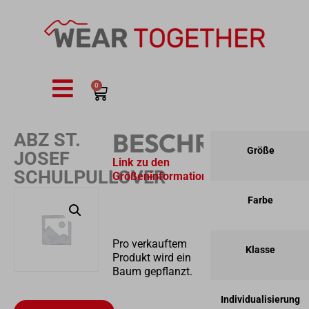
0
BESCHREIBUNG
ABZ ST.
Größe
JOSEF
Link zu den
SCHULPULLOVER
Größeninformationen/Abmessungen
Farbe
Pro verkauftem
Klasse
Produkt wird ein
Baum gepflanzt.
Individualisierung