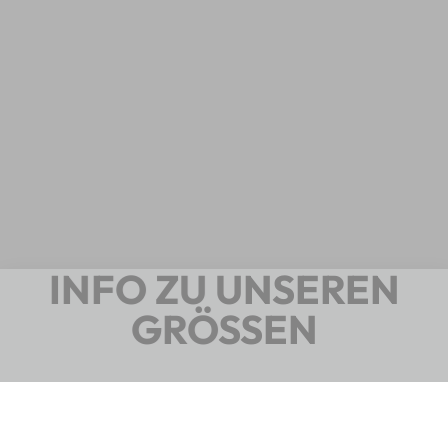
GRÖSSEN
Bitte nutz unbedingt unsere Abmessungstabellen zur
Wahl deiner Produktgröße. Speziell
Kinderprodukte
sind nicht standardisiert
und auch Altersempfehlungen
nicht immer korrekt!