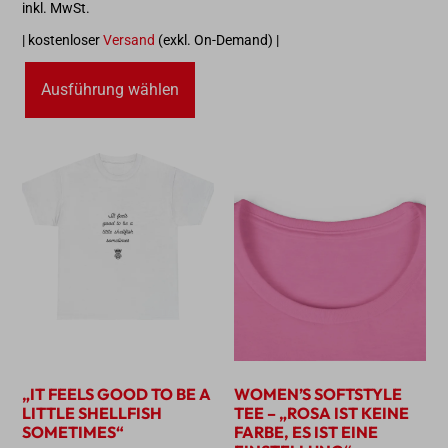
inkl. MwSt.
| kostenloser
Versand
(exkl. On-Demand) |
Ausführung wählen
„IT FEELS GOOD TO BE A
WOMEN’S SOFTSTYLE
LITTLE SHELLFISH
TEE – „ROSA IST KEINE
SOMETIMES“
FARBE, ES IST EINE