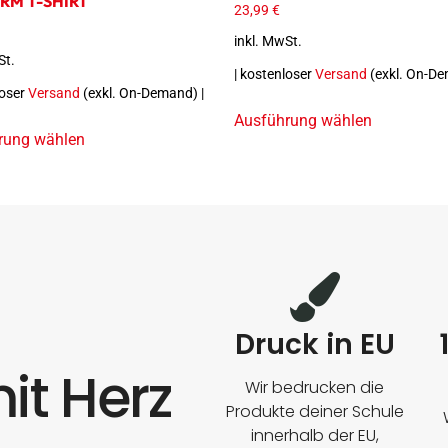
RM T-SHIRT
23,99
€
inkl. MwSt.
St.
| kostenloser
Versand
(exkl. On-De
loser
Versand
(exkl. On-Demand) |
Ausführung wählen
rung wählen
Druck in EU
it Herz
Wir bedrucken die
Produkte deiner Schule
innerhalb der EU,