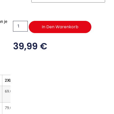
n je
In Den Warenkorb
39,99
€
2XL
3XL
4XL
5XL
69.00
73.00
78.00
83.00
79.00
82.00
86.00
90.00