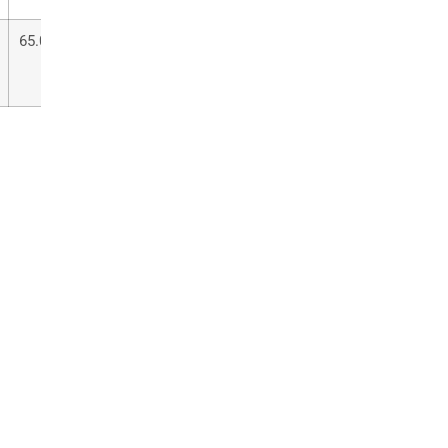
65.00
66.50
68.50
70.50