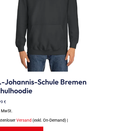
.-Johannis-Schule Bremen
hulhoodie
99
€
. MwSt.
stenloser
Versand
(exkl. On-Demand) |