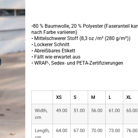
•80 % Baumwolle, 20 % Polyester (Faseranteil kan
nach Farbe variieren)
• Mittelschwerer Stoff (8,3 oz /m² (280 g/m²))
• Lockerer Schnitt
• Abreißbares Etikett
• Fällt wie erwartet aus
• WRAP-, Sedex- und PETA-Zertifizierungen
XS
S
M
L
XL
Width,
49.00
51.00
56.00
61.00
65.00
cm
Length,
64.00
67.00
70.00
73.00
76.00
cm