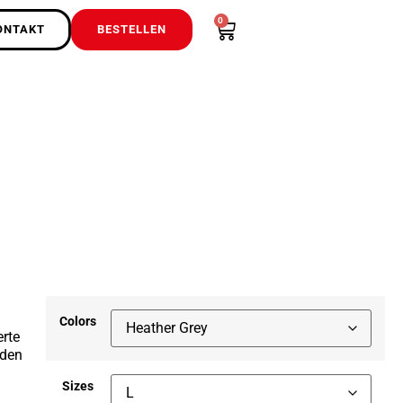
0
ONTAKT
BESTELLEN
Colors
rte
nden
Sizes