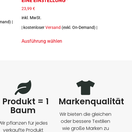
EINE EINSTELLUNG“
23,99
€
inkl. MwSt.
mand) |
| kostenloser
Versand
(exkl. On-Demand) |
Ausführung wählen
1 Produkt = 1
Markenqualität
Baum
Wir bieten die gleichen
oder bessere Textilien
Wir pflanzen für jedes
wie große Marken zu
verkaufte Produkt