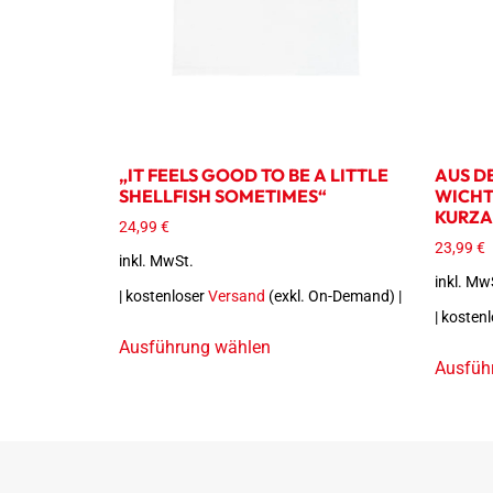
„IT FEELS GOOD TO BE A LITTLE
AUS DE
SHELLFISH SOMETIMES“
WICHT
KURZA
24,99
€
23,99
€
inkl. MwSt.
inkl. Mw
| kostenloser
Versand
(exkl. On-Demand) |
| kosten
Ausführung wählen
Ausfüh