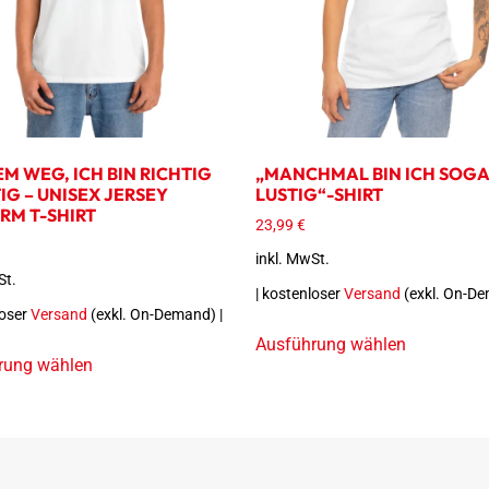
M WEG, ICH BIN RICHTIG
„MANCHMAL BIN ICH SOG
IG – UNISEX JERSEY
LUSTIG“-SHIRT
RM T-SHIRT
23,99
€
inkl. MwSt.
St.
| kostenloser
Versand
(exkl. On-De
loser
Versand
(exkl. On-Demand) |
Ausführung wählen
rung wählen