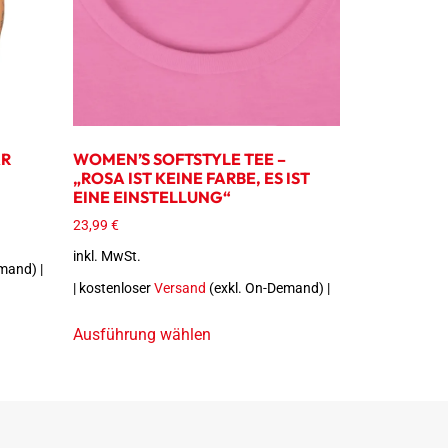
AR
WOMEN’S SOFTSTYLE TEE –
„ROSA IST KEINE FARBE, ES IST
EINE EINSTELLUNG“
23,99
€
inkl. MwSt.
mand) |
| kostenloser
Versand
(exkl. On-Demand) |
Ausführung wählen