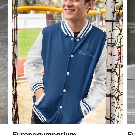
Europagymnasium
E