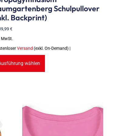
aumgartenberg Schulpullover
nkl. Backprint)
39,99
€
. MwSt.
stenloser
Versand
(exkl. On-Demand) |
Ausführung wählen