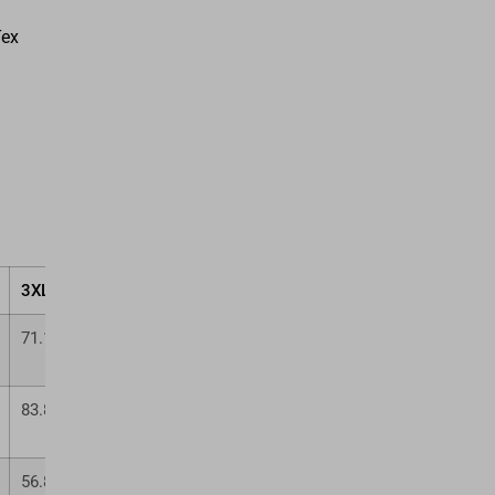
Tex
3XL
4XL
5XL
71.12
76.20
81.28
83.82
86.36
88.90
56.83
60.13
63.50