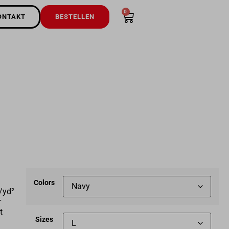
0
ONTAKT
BESTELLEN
Colors
/yd²
r
t
Sizes