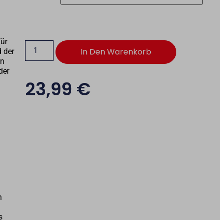
für
In Den Warenkorb
 der
en
der
23,99
€
h
s