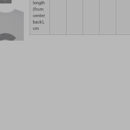
length
(from
center
back),
cm