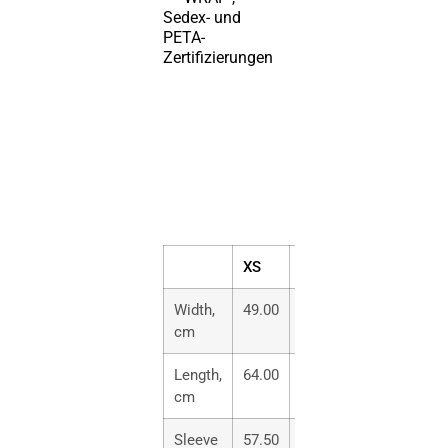
Sedex- und
PETA-
Zertifizierungen
XS
S
M
L
Width,
49.00
51.00
56.00
61.0
cm
Length,
64.00
67.00
70.00
73.0
cm
Sleeve
57.50
59.00
60.50
62.0