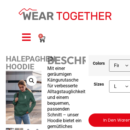
0
BESCHREIBUNG
HALEPAGHEN
Colors
HOODIE
Mit einer
geräumigen
Kängurutasche
Sizes
für verbesserte
Alltagstauglichkeit
und einem
bequemen,
passenden
Schnitt – unser
In Den Ware
Hoodie bietet ein
gemütliches