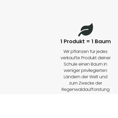
Bitte nutz unbedingt unsere Abmessungstabellen zur
1 Produkt = 1 Baum
Wahl deiner Produktgröße. Speziell
Kinderprodukte
Wir pflanzen für jedes
sind nicht standardisiert
und auch Altersempfehlungen
verkaufte Produkt deiner
nicht immer korrekt!
Schule einen Baum in
weniger privilegierten
Ländern der Welt und
zum Zwecke der
Regenwaldaufforstung
z.B. in Madagaskar.