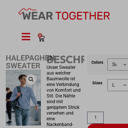
0
BESCHREIBUNG
HALEPAGHEN
Colors
SWEATER
Unser Sweater
aus weicher
Baumwolle ist
Sizes
eine Verbindung
von Komfort und
Stil. Die Nähte
sind mit
geripptem Strick
versehen und
eine
Nackenband-