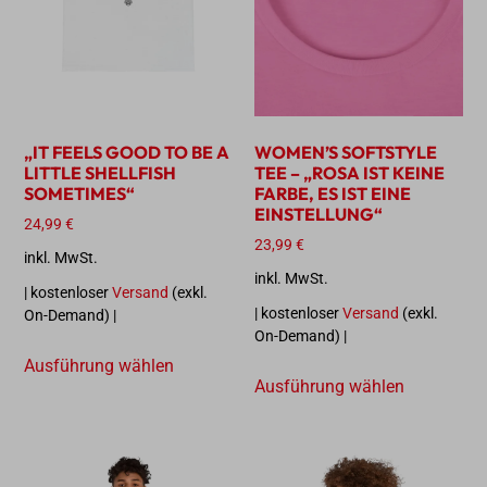
„IT FEELS GOOD TO BE A
WOMEN’S SOFTSTYLE
LITTLE SHELLFISH
TEE – „ROSA IST KEINE
SOMETIMES“
FARBE, ES IST EINE
EINSTELLUNG“
24,99
€
23,99
€
inkl. MwSt.
inkl. MwSt.
| kostenloser
Versand
(exkl.
| kostenloser
Versand
(exkl.
On-Demand) |
On-Demand) |
Ausführung wählen
Ausführung wählen