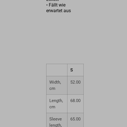
• Fällt wie
erwartet aus
S
M
L
XL
Width,
52.00
56.00
60.00
64.0
cm
Length,
68.00
71.00
74.00
77.0
cm
Sleeve
65.00
66.50
68.00
69.5
length,