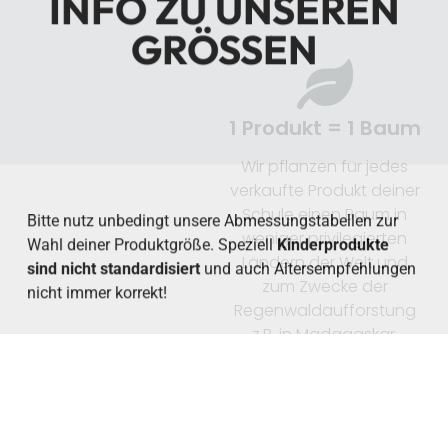
1 Produkt = 1 Baum
Bitte nutz unbedingt unsere Abmessungstabellen zur
Wahl deiner Produktgröße. Speziell
Kinderprodukte
Wir pflanzen für jedes
sind nicht standardisiert
und auch Altersempfehlungen
verkaufte Produkt deiner
nicht immer korrekt!
Schule einen Baum in
weniger privilegierten
Ländern der Welt und
zum Zwecke der
Regenwaldaufforstung
z.B. in Madagaskar.