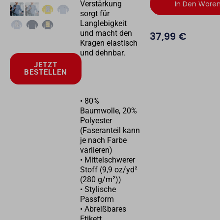
Verstärkung
In Den Ware
sorgt für
Langlebigkeit
und macht den
37,99
€
Kragen elastisch
und dehnbar.
JETZT
BESTELLEN
• 80%
Baumwolle, 20%
Polyester
(Faseranteil kann
je nach Farbe
variieren)
• Mittelschwerer
Stoff (9,9 oz/yd²
(280 g/m²))
• Stylische
Passform
• Abreißbares
Etikett