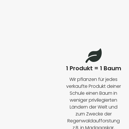
1 Produkt = 1 Baum
Wir pflanzen für jedes
verkaufte Produkt deiner
Schule einen Baum in
INFO ZU UNSEREN
weniger privilegierten
Ländern der Welt und
GRÖSSEN
zum Zwecke der
Regenwaldaufforstung
z.B. in Madagaskar.