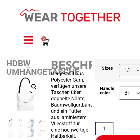
0
BESCHREIBUNG
HDBW
Sizes
UMHÄNGETASCHE
Hergestellt aus
Polyester-Garn,
verfügen unsere
Handle
Taschen über
color
doppelte Nähte,
Baumwollgurtbänder
und ein Futter
aus laminiertem
Vliesstoff für
eine hochwertige
Haltbarkeit.