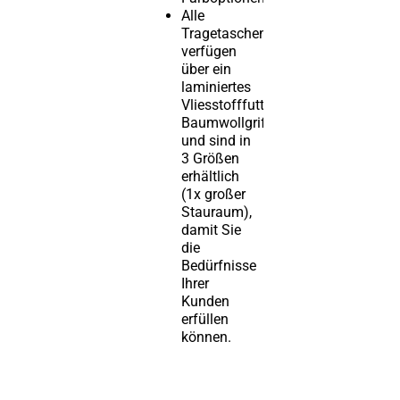
Alle
Tragetaschen
verfügen
über ein
laminiertes
Vliesstofffutter,
Baumwollgriffe
und sind in
3 Größen
erhältlich
(1x großer
Stauraum),
damit Sie
die
Bedürfnisse
Ihrer
Kunden
erfüllen
können.