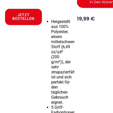
In Den Ware
JETZT
19,99
€
BESTELLEN
Hergestellt
aus 100%
Polyester,
einem
mittelschweren
Stoff (6,49
oz/yd²
(200
g/m²)), der
sehr
strapazierfähig
ist und sich
perfekt für
den
täglichen
Gebrauch
eignet.
5 Griff-
Farboptionen