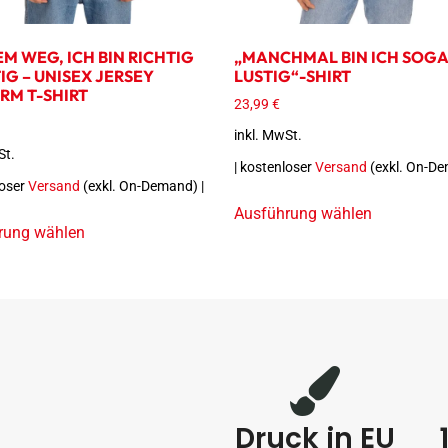
M WEG, ICH BIN RICHTIG
„MANCHMAL BIN ICH SOG
IG – UNISEX JERSEY
LUSTIG“-SHIRT
RM T-SHIRT
23,99
€
inkl. MwSt.
St.
| kostenloser
Versand
(exkl. On-De
loser
Versand
(exkl. On-Demand) |
Ausführung wählen
rung wählen
Druck in EU