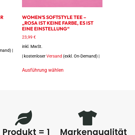
AR
WOMEN’S SOFTSTYLE TEE –
„ROSA IST KEINE FARBE, ES IST
EINE EINSTELLUNG“
23,99
€
inkl. MwSt.
mand) |
| kostenloser
Versand
(exkl. On-Demand) |
Ausführung wählen
1 Produkt = 1
Markenqualität