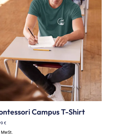
ntessori Campus T-Shirt
99
€
. MwSt.