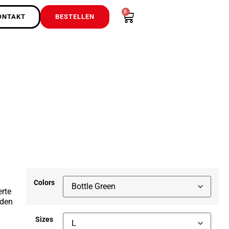
0
ONTAKT
BESTELLEN
Colors
rte
nden
Sizes