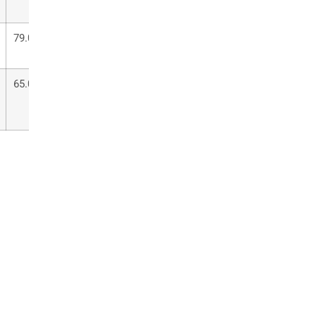
79.00
82.00
86.00
90.00
65.00
66.50
68.50
70.50