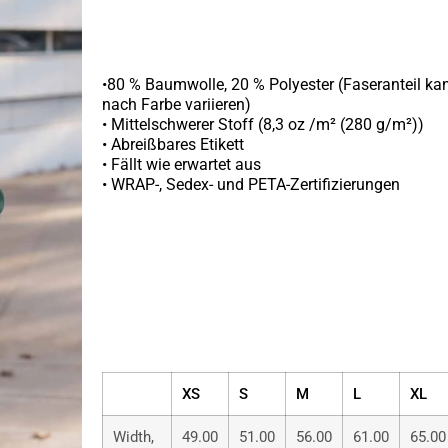
•80 % Baumwolle, 20 % Polyester (Faseranteil kan
nach Farbe variieren)
• Mittelschwerer Stoff (8,3 oz /m² (280 g/m²))
• Abreißbares Etikett
• Fällt wie erwartet aus
• WRAP-, Sedex- und PETA-Zertifizierungen
XS
S
M
L
XL
Width,
49.00
51.00
56.00
61.00
65.00