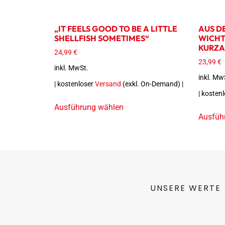
„IT FEELS GOOD TO BE A LITTLE
AUS DE
SHELLFISH SOMETIMES“
WICHT
KURZA
24,99
€
23,99
€
inkl. MwSt.
inkl. Mw
| kostenloser
Versand
(exkl. On-Demand) |
| kosten
Ausführung wählen
Ausfüh
UNSERE WERTE