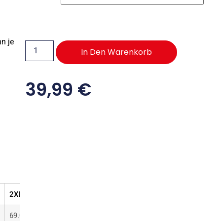
n je
In Den Warenkorb
39,99
€
2XL
3XL
4XL
5XL
69.00
73.00
78.00
83.00