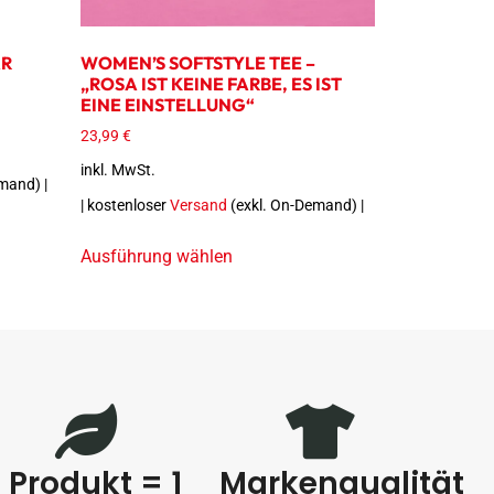
AR
WOMEN’S SOFTSTYLE TEE –
„ROSA IST KEINE FARBE, ES IST
EINE EINSTELLUNG“
23,99
€
inkl. MwSt.
mand) |
| kostenloser
Versand
(exkl. On-Demand) |
Ausführung wählen
1 Produkt = 1
Markenqualität