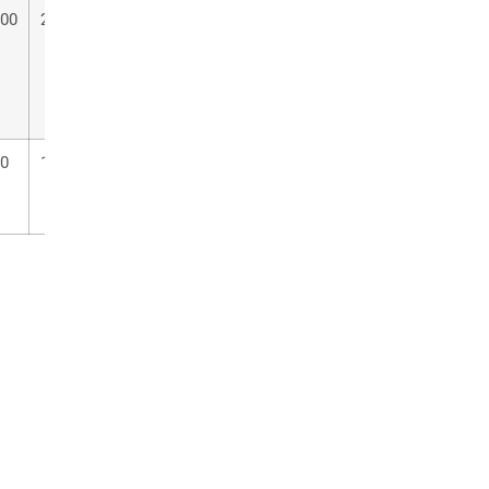
.00
22.40
23.70
25.00
50
1.50
1.50
1.50