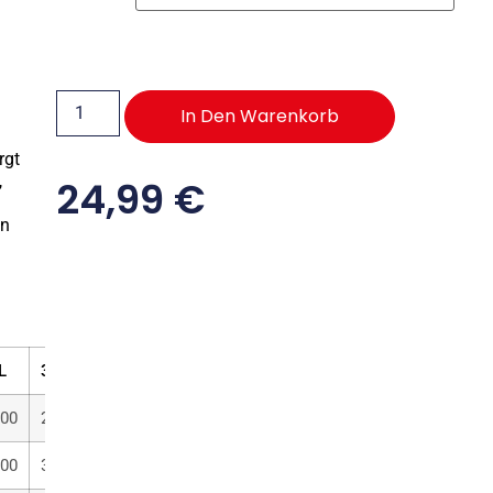
3
In Den Warenkorb
rgt
,
24,99
€
in
L
3XL
4XL
5XL
.00
28.00
30.00
32.00
.00
33.00
34.00
35.00