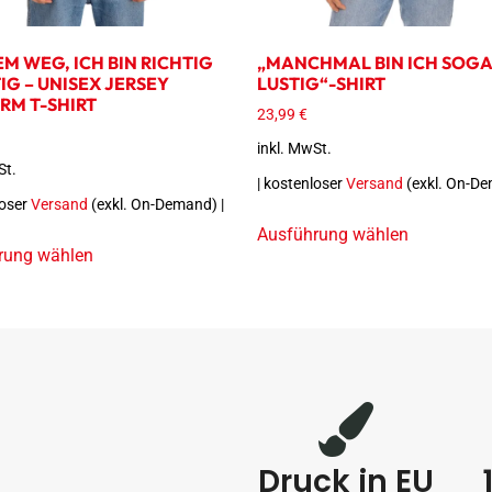
M WEG, ICH BIN RICHTIG
„MANCHMAL BIN ICH SOG
IG – UNISEX JERSEY
LUSTIG“-SHIRT
RM T-SHIRT
23,99
€
inkl. MwSt.
St.
| kostenloser
Versand
(exkl. On-De
loser
Versand
(exkl. On-Demand) |
Ausführung wählen
rung wählen
Druck in EU