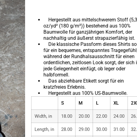
Hergestellt aus mittelschwerem Stoff (5,
oz/yd² (180 g/m²)) bestehend aus 100%
Baumwolle für ganzjährigen Komfort, der
nachhaltig und äußerst strapazierfähig ist.
Die klassische Passform dieses Shirts so
für ein bequemes, entspanntes Tragegefühl
während der Rundhalsausschnitt für einen
ordentlichen, zeitlosen Look sorgt, der sich 
jede Gelegenheit einfügt, ob leger oder
halbformell.
Das abziehbare Etikett sorgt für ein
kratzfreies Erlebnis.
Hergestellt aus 100% US-Baumwolle.
S
M
L
XL
2X
Width, in
18.00
20.00
22.00
24.00
26
Length, in
28.00
29.00
30.00
31.00
32