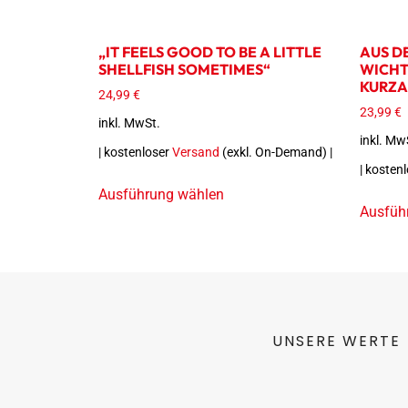
„IT FEELS GOOD TO BE A LITTLE
AUS DE
SHELLFISH SOMETIMES“
WICHT
KURZA
24,99
€
23,99
€
inkl. MwSt.
inkl. Mw
| kostenloser
Versand
(exkl. On-Demand) |
| kosten
Ausführung wählen
Ausfüh
UNSERE WERTE