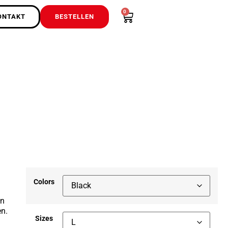
0
ONTAKT
BESTELLEN
Colors
en
n.
Sizes