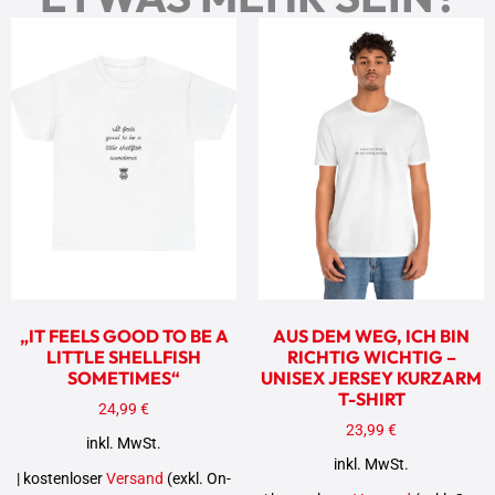
„IT FEELS GOOD TO BE A
AUS DEM WEG, ICH BIN
LITTLE SHELLFISH
RICHTIG WICHTIG –
SOMETIMES“
UNISEX JERSEY KURZARM
T-SHIRT
24,99
€
23,99
€
inkl. MwSt.
inkl. MwSt.
| kostenloser
Versand
(exkl. On-