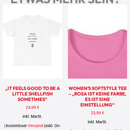
„IT FEELS GOOD TO BE A
WOMEN’S SOFTSTYLE TEE
LITTLE SHELLFISH
– „ROSA IST KEINE FARBE,
SOMETIMES“
ES IST EINE
EINSTELLUNG“
24,99
€
23,99
€
inkl. MwSt.
inkl. MwSt.
| kostenloser
Versand
(exkl. On-