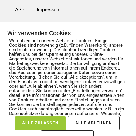
AGB
Impressum
Welche Größe passt mir?
Wir verwenden Cookies
Waschanleitung für Textilien
Wir nutzen auf unserer Webseite Cookies. Einige
Cookies sind notwendig (z.B. für den Warenkorb) andere
sind nicht notwendig. Die nicht-notwendigen Cookies
Widerrufsbelehrung
Datenschutzerklärung
helfen uns bei der Optimierung unseres Online-
Angebotes, unserer Webseitenfunktionen und werden für
Marketingzwecke eingesetzt. Die Einwilligung umfasst
Zahlungsmethoden
Lieferarten
die Speicherung von Informationen auf Ihrem Endgerät,
das Auslesen personenbezogener Daten sowie deren
Verarbeitung. Klicken Sie auf „Alle akzeptieren“, um in
Liefertracking
Karriere
den Einsatz von nicht notwendigen Cookies einzuwilligen
oder auf „Alle ablehnen“, wenn Sie sich anders
entscheiden. Sie können unter „Einstellungen verwalten“
Rechtsverstoß melden (z.B. Copyright)
detaillierte Informationen der von uns eingesetzten Arten
von Cookies erhalten und deren Einstellungen aufrufen.
Sie können die Einstellungen jederzeit aufrufen und
Cookies auch nachträglich jederzeit abwählen (z.B. in der
Datenschutzerklärung oder unten auf unserer Webseite).
ALLE ZULASSEN
ALLE ABLEHNEN