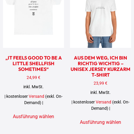
„IT FEELS GOOD TO BE A
AUS DEM WEG, ICH BIN
LITTLE SHELLFISH
RICHTIG WICHTIG –
SOMETIMES“
UNISEX JERSEY KURZARM
T-SHIRT
24,99
€
23,99
€
inkl. MwSt.
inkl. MwSt.
| kostenloser
Versand
(exkl. On-
| kostenloser
Versand
(exkl. On-
Demand) |
Demand) |
Ausführung wählen
Ausführung wählen