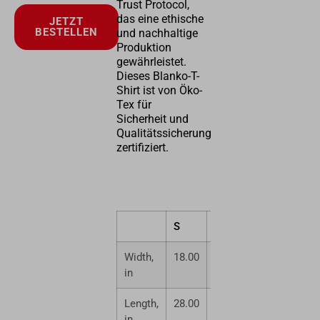
Trust Protocol,
das eine ethische
JETZT
BESTELLEN
und nachhaltige
Produktion
gewährleistet.
Dieses Blanko-T-
Shirt ist von Öko-
Tex für
Sicherheit und
Qualitätssicherung
zertifiziert.
S
M
L
XL
Width,
18.00
20.00
22.00
24.0
in
Length,
28.00
29.00
30.00
31.0
in