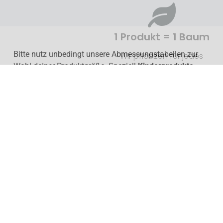
1 Produkt = 1 Baum
Wir pflanzen für jedes
verkaufte Produkt deiner
Schule einen Baum in
weniger privilegierten
Ländern der Welt und
zum Zwecke der
Regenwaldaufforstung
z.B. in Madagaskar.