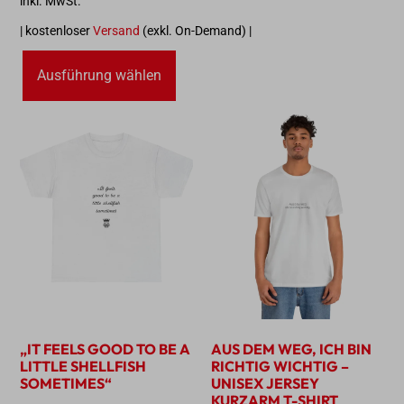
inkl. MwSt.
| kostenloser
Versand
(exkl. On-Demand) |
Ausführung wählen
„IT FEELS GOOD TO BE A
AUS DEM WEG, ICH BIN
LITTLE SHELLFISH
RICHTIG WICHTIG –
SOMETIMES“
UNISEX JERSEY
KURZARM T-SHIRT