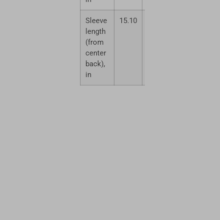
Sleeve
15.10
16.50
18.00
19.5
length
(from
center
back),
in