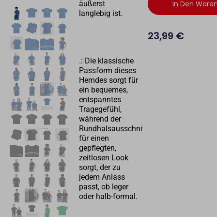
äußerst
In Den Ware
langlebig ist.
23,99
€
.: Die klassische
Passform dieses
Hemdes sorgt für
ein bequemes,
entspanntes
Tragegefühl,
während der
Rundhalsausschnitt
für einen
gepflegten,
zeitlosen Look
sorgt, der zu
jedem Anlass
passt, ob leger
oder halb-formal.