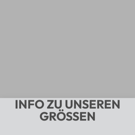
INFO ZU UNSEREN
GRÖSSEN
Bitte nutz unbedingt unsere Abmessungstabellen zur
Wahl deiner Produktgröße. Speziell
Kinderprodukte
sind nicht standardisiert
und auch Altersempfehlungen
nicht immer korrekt!