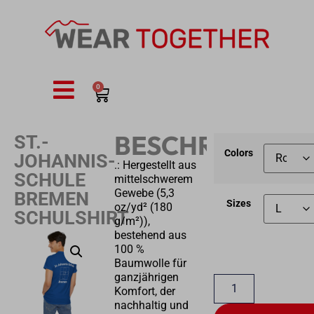
0
BESCHREIBUNG
ST.-
Colors
JOHANNIS-
.: Hergestellt aus
SCHULE
mittelschwerem
Gewebe (5,3
BREMEN
Sizes
oz/yd² (180
SCHULSHIRT
g/m²)),
bestehend aus
100 %
Baumwolle für
ganzjährigen
Komfort, der
nachhaltig und