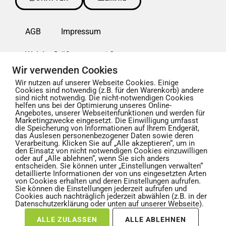
AGB
Impressum
Welche Größe passt mir?
Wir verwenden Cookies
Waschanleitung für Textilien
Wir nutzen auf unserer Webseite Cookies. Einige
Cookies sind notwendig (z.B. für den Warenkorb) andere
sind nicht notwendig. Die nicht-notwendigen Cookies
Widerrufsbelehrung
Datenschutzerklärung
helfen uns bei der Optimierung unseres Online-
Angebotes, unserer Webseitenfunktionen und werden für
Marketingzwecke eingesetzt. Die Einwilligung umfasst
Zahlungsmethoden
Lieferarten
die Speicherung von Informationen auf Ihrem Endgerät,
das Auslesen personenbezogener Daten sowie deren
Verarbeitung. Klicken Sie auf „Alle akzeptieren“, um in
Liefertracking
Karriere
den Einsatz von nicht notwendigen Cookies einzuwilligen
oder auf „Alle ablehnen“, wenn Sie sich anders
entscheiden. Sie können unter „Einstellungen verwalten“
Rechtsverstoß melden (z.B. Copyright)
detaillierte Informationen der von uns eingesetzten Arten
von Cookies erhalten und deren Einstellungen aufrufen.
Sie können die Einstellungen jederzeit aufrufen und
Cookies auch nachträglich jederzeit abwählen (z.B. in der
Datenschutzerklärung oder unten auf unserer Webseite).
ALLE ZULASSEN
ALLE ABLEHNEN