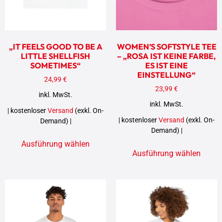
„IT FEELS GOOD TO BE A
WOMEN’S SOFTSTYLE TEE
LITTLE SHELLFISH
– „ROSA IST KEINE FARBE,
SOMETIMES“
ES IST EINE
EINSTELLUNG“
24,99
€
23,99
€
inkl. MwSt.
inkl. MwSt.
| kostenloser
Versand
(exkl. On-
| kostenloser
Versand
(exkl. On-
Demand) |
Demand) |
Ausführung wählen
Ausführung wählen